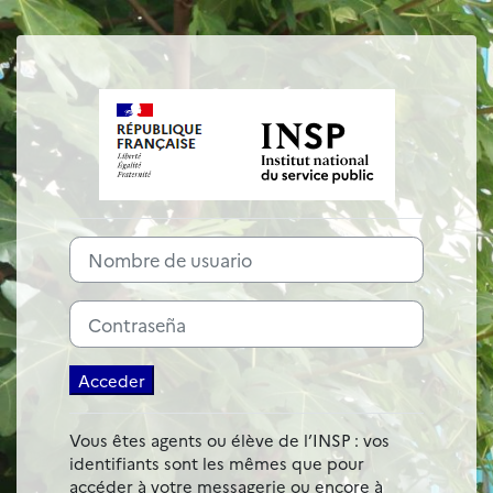
Salta al contenido principal
Entrar a Plate-
Saltar a creación de una nueva cuenta
Nombre de usuario
Contraseña
Acceder
Vous êtes agents ou élève de l’INSP : vos
identifiants sont les mêmes que pour
accéder à votre messagerie ou encore à